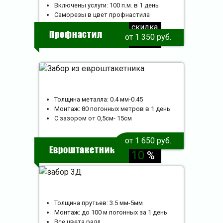
Включены услуги: 100 п.м. в 1 день
Саморезы в цвет профнастила
скидка
Профнастил
от 1 350 руб.
10
%
Толщина металла: 0.4 мм-0.45
Монтаж: 80 погонных метров в 1 день
С зазором от 0,5см- 15см
от 1 650 руб.
скидка
Евроштакетник
10
%
Толщина прутьев: 3.5 мм-5мм
Монтаж: до 100 м погонных за 1 день
Все цвета ралл