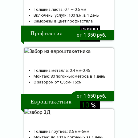
Толщина листа: 0.4 — 0.5 мм
Включены услуги: 100 п.м. в 1 день
Саморезы в цвет профнастила
скидка
Профнастил
от 1 350 руб.
10
%
Толщина металла: 0.4 мм-0.45
Монтаж: 80 погонных метров в 1 день
С зазором от 0,5см- 15см
от 1 650 руб.
скидка
Евроштакетник
10
%
Толщина прутьев: 3.5 мм-5мм
Монтаж: до 100 м погонных за 1 день