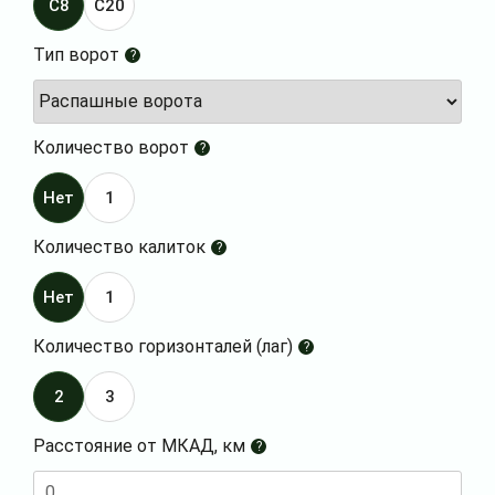
C8
C20
Тип ворот
?
Количество ворот
?
Нет
1
Количество калиток
?
Нет
1
Количество горизонталей (лаг)
?
2
3
Расстояние от МКАД, км
?