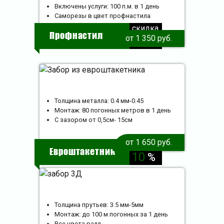
Включены услуги: 100 п.м. в 1 день
Саморезы в цвет профнастила
скидка
Профнастил
от 1 350 руб.
10
%
Толщина металла: 0.4 мм-0.45
Монтаж: 80 погонных метров в 1 день
С зазором от 0,5см- 15см
от 1 650 руб.
скидка
Евроштакетник
10
%
Толщина прутьев: 3.5 мм-5мм
Монтаж: до 100 м погонных за 1 день
Все цвета ралл