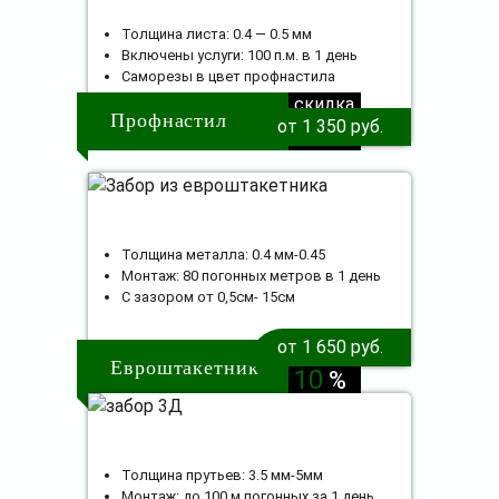
Толщина листа: 0.4 — 0.5 мм
Включены услуги: 100 п.м. в 1 день
Саморезы в цвет профнастила
скидка
Профнастил
от 1 350 руб.
10
%
Толщина металла: 0.4 мм-0.45
Монтаж: 80 погонных метров в 1 день
С зазором от 0,5см- 15см
от 1 650 руб.
скидка
Евроштакетник
10
%
Толщина прутьев: 3.5 мм-5мм
Монтаж: до 100 м погонных за 1 день