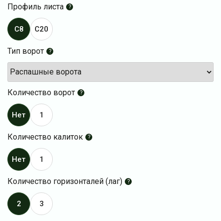
Профиль листа
?
C8
C20
Тип ворот
?
Количество ворот
?
Нет
1
Количество калиток
?
Нет
1
Количество горизонталей (лаг)
?
2
3