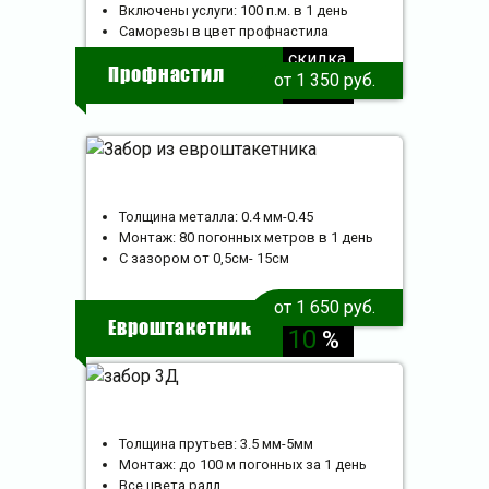
Включены услуги: 100 п.м. в 1 день
Саморезы в цвет профнастила
скидка
Профнастил
от 1 350 руб.
10
%
Толщина металла: 0.4 мм-0.45
Монтаж: 80 погонных метров в 1 день
С зазором от 0,5см- 15см
от 1 650 руб.
скидка
Евроштакетник
10
%
Толщина прутьев: 3.5 мм-5мм
Монтаж: до 100 м погонных за 1 день
Все цвета ралл