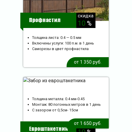
скидка
Профнастил
10
%
Толщина листа: 0.4 — 0.5 мм
Включены услуги: 100 п.м. в 1 день
Саморезы в цвет профнастила
от 1 350 руб.
Толщина металла: 0.4 мм-0.45
Монтаж: 80 погонных метров в 1 день
С зазором от 0,5см- 15см
от 1 650 руб.
скидка
Евроштакетник
10