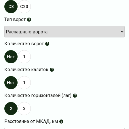
C8
C20
Тип ворот
?
Количество ворот
?
Нет
1
Количество калиток
?
Нет
1
Количество горизонталей (лаг)
?
2
3
Расстояние от МКАД, км
?