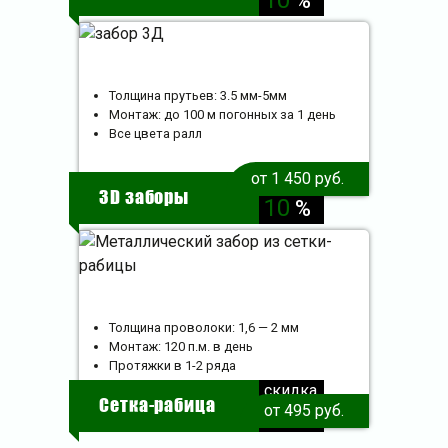
%
Толщина прутьев: 3.5 мм-5мм
Монтаж: до 100 м погонных за 1 день
Все цвета ралл
от 1 450 руб.
скидка
3D заборы
10
%
Толщина проволоки: 1,6 — 2 мм
Монтаж: 120 п.м. в день
Протяжки в 1-2 ряда
скидка
Сетка-рабица
от 495 руб.
10
%